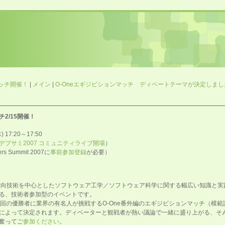
マッチ開催！
|
メイン
|
O-Oneエギジビションマッチ ディベートテーマが決定しました
チ2/15開催！
17:20～17:50
デブサミ2007 コミュニティライブ開場
）
 Summit 2007に
事前参加登録
が必要）
クト指向技術を中心としたソフトウェア工学／ソフトウェア科学に関する幅広い知識と
る、技術者参加型のイベントです。
第2回の優勝者に業界の有名人が挑戦するO-One番外編のエギジビションマッチ（模
によって決定されます。ディベーターと観戦者が熱い議論で一緒に盛り上がる、そ
奮ってご
参加ください
。