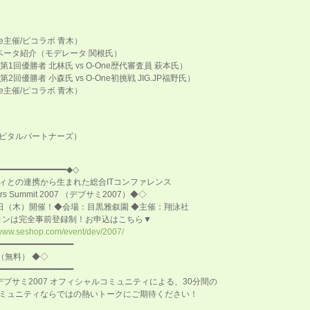
ne主催/ピコラボ 青木）
ィベータ紹介（モデレータ 関根氏）
e第1回優勝者 北林氏 vs O-One歴代審査員 萩本氏）
第2回優勝者 小森氏 vs O-One初挑戦 JIG.JP福野氏）
ne主催/ピコラボ 青木）
ピタルパートナーズ）
━━━━━━━━━━━━━━◆◇
連携から生まれた総合ITコンファレンス
ummit 2007 （デブサミ2007）◆◇
5日（木）開催！◆会場：目黒雅叙園 ◆主催：翔泳社
は完全事前登録制！お申込はこちら▼
/www.seshop.com/event/dev/2007/
━━━━━━━━━━━━━━━━
（無料） ◆◇
━━━━━━━━━━━━━━━━
ブサミ2007 オフィシャルコミュニティによる、30分間の
ミュニティならではの熱いトークにご期待ください！