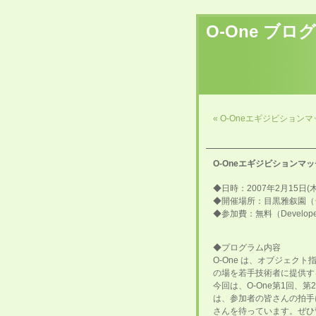
O-One ブログ
« O-Oneエギジビション
O-Oneエギジビションマッ
◆日時：2007年2月15日(木) 
◆開催場所：目黒雅叙園（
◆参加費：無料（Developers
◆プログラム内容
O-One は、オブジェ
の場を若手技術者に提供す
今回は、O-One第1回、
は、参加者の皆さんの拍手
さんを待っています。ぜひ