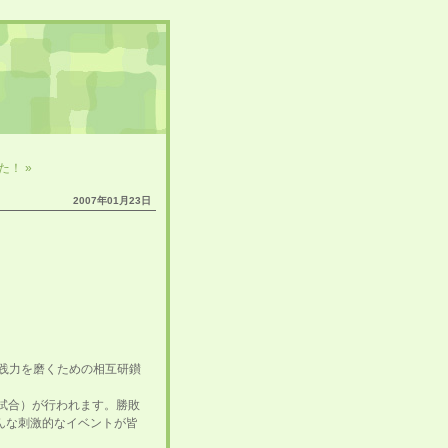
！ »
2007年01月23日
実践力を磨くための相互研鑚
範試合）が行われます。勝敗
んな刺激的なイベントが皆