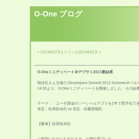
O-One ブログ
« 2013年07月
|
メイン
|
2014年01月 »
O-Oneミニディベート＠デブサミ2013夏結果
翔泳社さん主催の Developers Summit 2013 Sum
14:30より、O-Oneミニディベートを開催しました。その
テーマ：「ユーザ課金のソーシャルアプリを1年で黒字化で
肯定：松原拓央氏 vs 否定：佐藤智陽氏
【勝者】松原拓央氏
ご参加いただいたみなさま、お疲れ様でした。