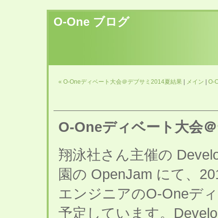
O-One ブログ
« O-Oneディベート大会＠デブサミ2014夏結果
|
メイン
|
O-
O-Oneディベート大会＠
翔泳社さん主催の Develop
園の OpenJam にて、2
エンジニアのO-Oneデ
予定しています。Develope