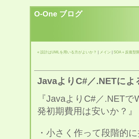
O-One ブログ
« 設計はUMLを用いる方がよいか？
|
メイン
|
SOA＋反復型
JavaよりC#／.NET
『JavaよりC#／.NE
発初期費用は安いか？』
・小さく作って段階的に