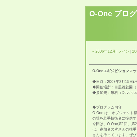
O-One ブログ
« 2006年12月
|
メイン
|
20
O-Oneエギジビションマッ
◆日時：2007年2月15日(木) 
◆開催場所：目黒雅叙園（
◆参加費：無料（Developers
◆プログラム内容
O-One は、オブジェ
の場を若手技術者に提供す
今回は、O-One第1回、
は、参加者の皆さんの拍手
さんを待っています。ぜひ