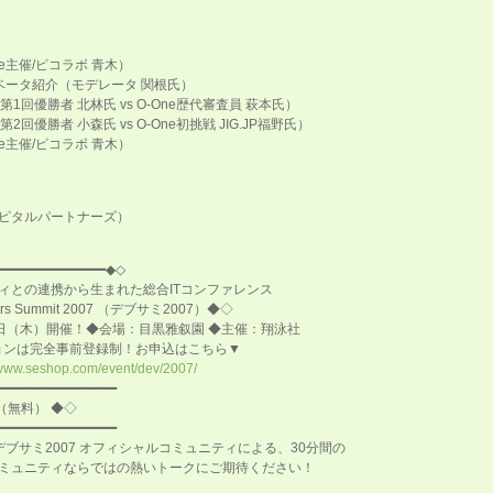
ne主催/ピコラボ 青木）
ィベータ紹介（モデレータ 関根氏）
e第1回優勝者 北林氏 vs O-One歴代審査員 萩本氏）
第2回優勝者 小森氏 vs O-One初挑戦 JIG.JP福野氏）
ne主催/ピコラボ 青木）
ピタルパートナーズ）
━━━━━━━━━━━━━━◆◇
連携から生まれた総合ITコンファレンス
ummit 2007 （デブサミ2007）◆◇
5日（木）開催！◆会場：目黒雅叙園 ◆主催：翔泳社
は完全事前登録制！お申込はこちら▼
/www.seshop.com/event/dev/2007/
━━━━━━━━━━━━━━━━
（無料） ◆◇
━━━━━━━━━━━━━━━━
ブサミ2007 オフィシャルコミュニティによる、30分間の
ミュニティならではの熱いトークにご期待ください！