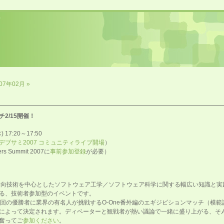
07年02月 »
チ2/15開催！
17:20～17:50
デブサミ2007 コミュニティライブ開場
）
 Summit 2007に
事前参加登録
が必要）
クト指向技術を中心としたソフトウェア工学／ソフトウェア科学に関する幅広い知識と
る、技術者参加型のイベントです。
第2回の優勝者に業界の有名人が挑戦するO-One番外編のエギジビションマッチ（模
によって決定されます。ディベーターと観戦者が熱い議論で一緒に盛り上がる、そ
奮ってご
参加ください
。