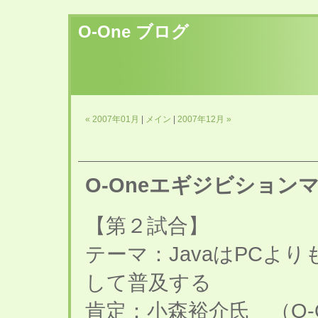
O-One ブログ
« 2007年01月
|
メイン
|
2007年12月 »
O-Oneエギジビション
【第２試合】
テーマ：JavaはPCよ
して普及する
肯定：小森裕介氏 （O-