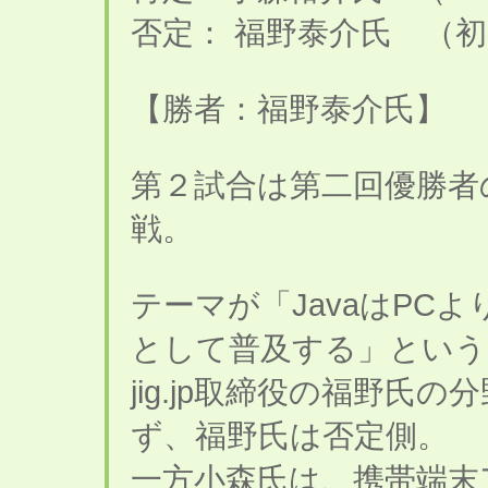
否定： 福野泰介氏 （
【勝者：福野泰介氏】
第２試合は第二回優勝者
戦。
テーマが「JavaはPC
として普及する」という
jig.jp取締役の福野
ず、福野氏は否定側。
一方小森氏は、携帯端末