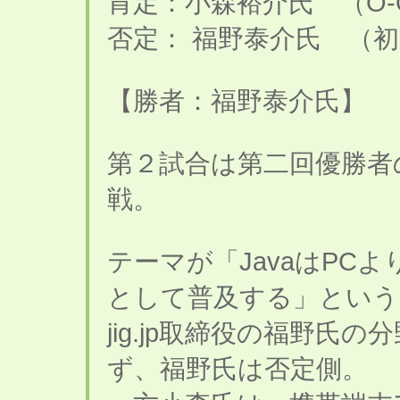
肯定：小森裕介氏 （O-
否定： 福野泰介氏 （
【勝者：福野泰介氏】
第２試合は第二回優勝者
戦。
テーマが「JavaはPC
として普及する」という
jig.jp取締役の福野
ず、福野氏は否定側。