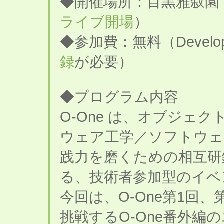
◆開催場所：目黒雅叙園
ライブ開場
）
◆参加費：無料（Developer
録
が必要）
◆プログラム内容
O-One は、オブジェ
ウェア工学／ソフトウェ
践力を磨くための相互研
る、技術者参加型のイベ
今回は、O-One第1回
挑戦するO-One番外