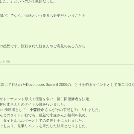
した。」というのが印象的だった。
屈だけでなく、情熱という要素も必要だということを
の感想です。観戦された皆さんやご意見のある方から
ト (0)
園にて行われたDevelopers Summit 2006の、とりを飾るイベントとして第二回
がトーナメント形式で優勝を争い、第二回優勝者を決定。
林拓丈さんとのタイトル戦を行いました。
-One優勝者として、
小森裕介
さんがその栄冠を手に入れました。
んとのタイトル戦でも、僅差で小森さんが勝利を収め、
、タイトルホルダーとしての名誉も手に入れました。
でもあり、見事リベンジを果たした結果となりました。