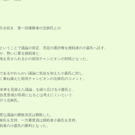
に引き続き、第一回優勝者の北林氏との
ということで議論の肯定、否定の選択権を挑戦者の小森氏へ託す。
が、勢いに乗る挑戦者と、
地を見せられるかの前回チャンピオンの対戦となった。
であるやわらかい議論に気迫を加えた小森氏に対し、
く兼ね備えた前回チャンピオンの北林氏のコメント。
「未来を見据えた議論」を繰り広げる小森氏と、
で合意形成が容易になるとは考えにくいという
行う北林氏。
度な議論の勝敗決定は難航した。
林氏を支持、一方審査員は挑戦者小森氏を支持。
戦者の小森氏の勝利となった。