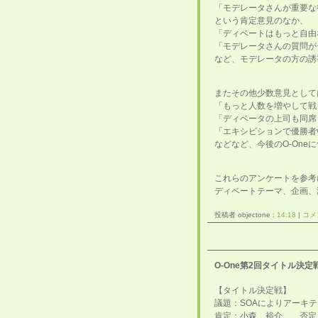
「モデレータさんが重要な
という肯定意見のなか、
「ディベートはもっと自由
「モデレータさんの質問が
など、モデレータの方の誘
またその他少数意見として
「もっと人数を増やして戦
「ディベータの上司も同席
「エキシビションで優勝者
などなど、今後のO-On
これらのアンケートを参考
ディベートテーマ、企画、
投稿者 objectone :
14:18
|
コメン
O-One第2回タイトル決
【タイトル決定戦】
議題：SOAによりアーキ
肯定：小森 裕介 否定