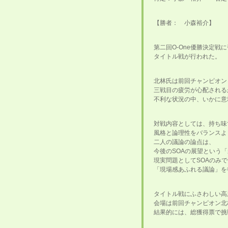
【勝者： 小森裕介】
第二回O-One優勝決定戦
タイトル戦が行われた。
北林氏は前回チャンピオン
三戦目の疲労が心配される
不利な状況の中、いかに意
対戦内容としては、持ち味
風格と論理性をバランスよ
二人の議論の論点は、
今後のSOAの展望という
現実問題としてSOAのみ
「現場感あふれる議論」を
タイトル戦にふさわしい高
会場は前回チャンピオン北
結果的には、総獲得票で挑