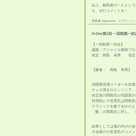
以上、観戦者の一人として
も、ぜひコメントを！
投稿者 objectone :
17:01
|
コメン
O-One第2回 一回戦第一
【一回戦第
議題：アジャイル開発プ
肯定：岡島 幸男 否定
【勝者： 岡島 幸男】
武闘派現場リーダーを自負
チェロ弾きのエンジニア、
肯定派の岡島氏が武闘派の
対照的に小笠原氏は岡島氏
クラシックを奏でるかのよ
「動」の岡島氏に対し、「
結果としては魂の叫びが会
大会後の小笠原氏のコメン