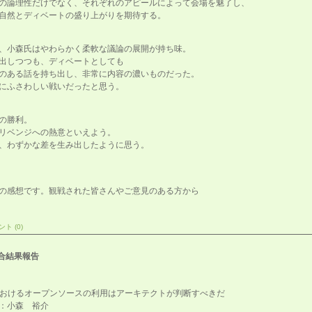
の論理性だけでなく、それぞれのアピールによって会場を魅了し、
自然とディベートの盛り上がりを期待する。
、小森氏はやわらかく柔軟な議論の展開が持ち味。
出しつつも、ディベートとしても
のある話を持ち出し、非常に内容の濃いものだった。
にふさわしい戦いだったと思う。
の勝利。
リベンジへの熱意といえよう。
、わずかな差を生み出したように思う。
の感想です。観戦された皆さんやご意見のある方から
ト (0)
試合結果報告
におけるオープンソースの利用はアーキテクトが判断すべきだ
：小森 裕介