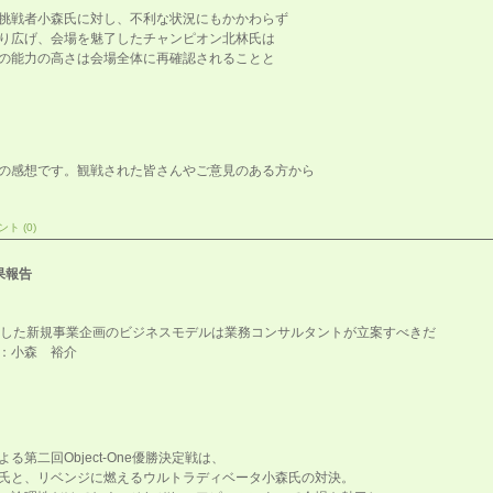
挑戦者小森氏に対し、不利な状況にもかかわらず
り広げ、会場を魅了したチャンピオン北林氏は
の能力の高さは会場全体に再確認されることと
の感想です。観戦された皆さんやご意見のある方から
ト (0)
果報告
活用した新規事業企画のビジネスモデルは業務コンサルタントが立案すべきだ
：小森 裕介
第二回Object-One優勝決定戦は、
氏と、リベンジに燃えるウルトラディベータ小森氏の対決。