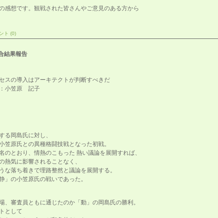
の感想です。観戦された皆さんやご意見のある方から
ト (0)
試合結果報告
一試合】
ロセスの導入はアーキテクトが判断すべきだ
：小笠原 記子
する岡島氏に対し、
小笠原氏との異種格闘技戦となった初戦。
名のとおり、情熱のこもった 熱い議論を展開すれば、
の熱気に影響されることなく、
うな落ち着きで理路整然と議論を展開する。
静」の小笠原氏の戦いであった。
場、審査員ともに通じたのか「動」の岡島氏の勝利。
トとして