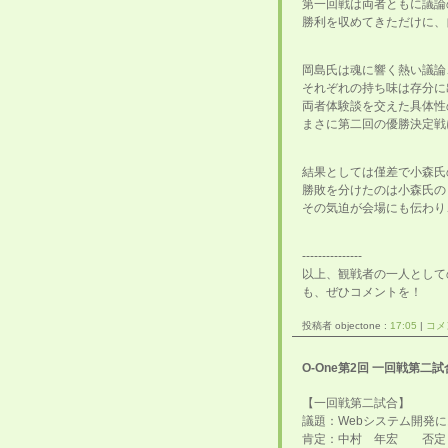
第一回戦は両者ともに議論
勝利を収めてきただけに、
岡島氏は魂に響く熱い議論
それぞれの持ち味は存分に
両者体験談を交えた具体性
まさに第二回の優勝決定戦
結果としては僅差で小森氏
勝敗を分けたのは小森氏の
その気迫が会場にも伝わり
---------------
以上、観戦者の一人として
も、ぜひコメントを！
投稿者 objectone :
17:05
|
コメン
O-One第2回 一回戦第二
【一回戦第二試合】
議題：Webシステム開発
肯定：中村 年宏 否定