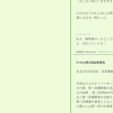
「少しまじめにいきすぎま
人の心をつかむためには理
感じさせる一戦だった。
--------------
以上、観戦者の一人として
も、ぜひコメントを！
投稿者 objectone :
16:32
|
コメン
O-One第2回結果報告
去る2月10日(金)、目黒雅叙
今回は４人のディベーター
その後、第一回優勝者の北
その結果、 第二回Object
また第一回優勝者の北林さ
第二回優勝の栄冠とともに
小森さんは第一回の出場者