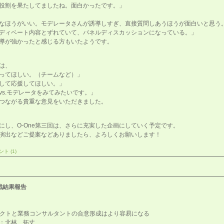
役割を果たしてましたね。面白かったです。」
なほうがいい。モデレータさんが誘導しすぎ、直接質問しあうほうが面白いと思う
ディベート内容とずれていて、パネルディスカッションになっている。」
導が強かったと感じる方もいたようです。
は、
ってほしい。（チームなど）」
して応援してほしい。」
vs.モデレータをみてみたいです。」
eにつながる貴重な意見をいただきました。
にし、O-One第三回は、さらに充実した企画にしていく予定です。
演出などご提案などありましたら、よろしくお願いします！
ト (1)
定戦結果報告
テクトと業務コンサルタントの合意形成はより容易になる
：北林 拓丈