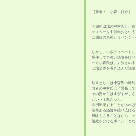
【勝者： 小森 裕介】
今回初出場の中村氏と、前
ディベータ中最年少という
二回目の余裕とリベンジへ
しかし、いざディベートに
駆使して力強い議論を繰り
一方小森氏は、力強さの中
会場全体を巻き込んだ議論
結果としては小森氏の勝利
敗者の中村氏は「緊張して
その姿からはすがすがしさ
という印象だった。
次回出場することがあれば
余裕ある議論を繰り広げる
経験もさることながら、わ
勝敗を分けるポイントとな
----------------