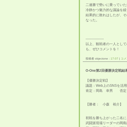
二連勝で勢いに乗っていた
冷静かつ魅力的な議論を繰
結果的に敗れはしたが、そ
なった。
----------------
以上、観戦者の一人として
も、ぜひコメントを！
投稿者 objectone :
17:07
|
コメン
O-One第2回優勝決定戦結
【優勝決定戦】
議題：Web上のSNSを
肯定：岡島 幸男 否定
【勝者： 小森 裕介】
初戦を勝ち上がった二名による
武闘派現場リーダーの岡島